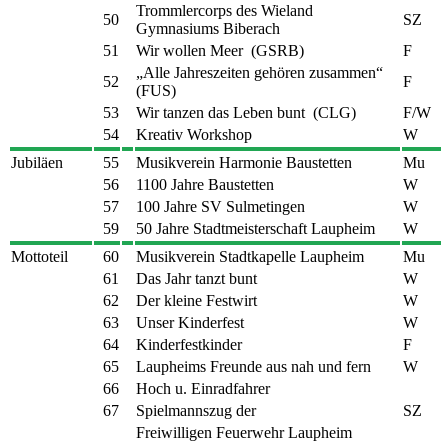
Trommlercorps des Wieland
50
SZ
Gymnasiums Biberach
51
Wir wollen Meer (GSRB)
F
„Alle Jahreszeiten gehören zusammen“
52
F
(FUS)
53
Wir tanzen das Leben bunt (CLG)
F/W
54
Kreativ Workshop
W
Jubiläen
55
Musikverein Harmonie Baustetten
Mu
56
1100 Jahre Baustetten
W
57
100 Jahre SV Sulmetingen
W
59
50 Jahre Stadtmeisterschaft Laupheim
W
Mottoteil
60
Musikverein Stadtkapelle Laupheim
Mu
61
Das Jahr tanzt bunt
W
62
Der kleine Festwirt
W
63
Unser Kinderfest
W
64
Kinderfestkinder
F
65
Laupheims Freunde aus nah und fern
W
66
Hoch u. Einradfahrer
67
Spielmannszug der
SZ
Freiwilligen Feuerwehr Laupheim