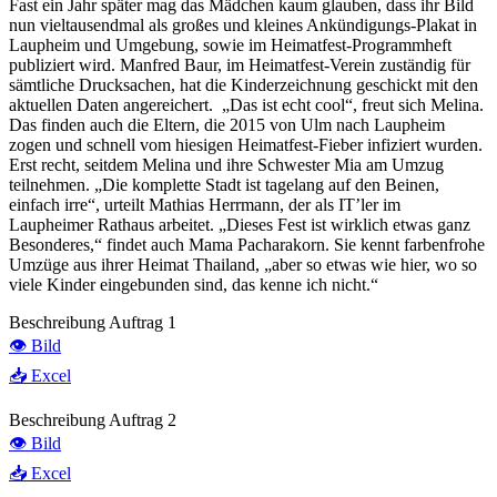
Fast ein Jahr später mag das Mädchen kaum glauben, dass ihr Bild
nun vieltausendmal als großes und kleines Ankündigungs-Plakat in
Laupheim und Umgebung, sowie im Heimatfest-Programmheft
publiziert wird. Manfred Baur, im Heimatfest-Verein zuständig für
sämtliche Drucksachen, hat die Kinderzeichnung geschickt mit den
aktuellen Daten angereichert. „Das ist echt cool“, freut sich Melina.
Das finden auch die Eltern, die 2015 von Ulm nach Laupheim
zogen und schnell vom hiesigen Heimatfest-Fieber infiziert wurden.
Erst recht, seitdem Melina und ihre Schwester Mia am Umzug
teilnehmen. „Die komplette Stadt ist tagelang auf den Beinen,
einfach irre“, urteilt Mathias Herrmann, der als IT’ler im
Laupheimer Rathaus arbeitet. „Dieses Fest ist wirklich etwas ganz
Besonderes,“ findet auch Mama Pacharakorn. Sie kennt farbenfrohe
Umzüge aus ihrer Heimat Thailand, „aber so etwas wie hier, wo so
viele Kinder eingebunden sind, das kenne ich nicht.“
Beschreibung Auftrag 1
👁️ Bild
📥 Excel
Beschreibung Auftrag 2
👁️ Bild
📥 Excel