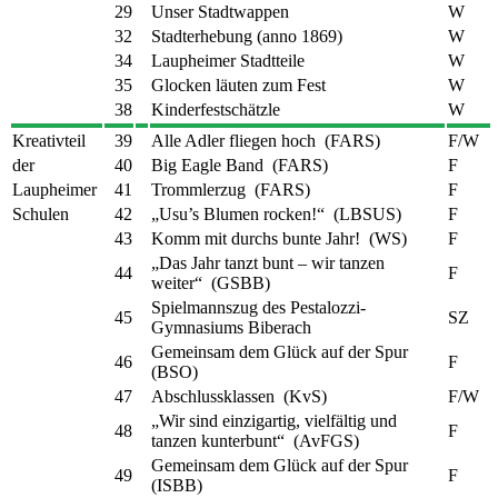
29
Unser Stadtwappen
W
32
Stadterhebung (anno 1869)
W
34
Laupheimer Stadtteile
W
35
Glocken läuten zum Fest
W
38
Kinderfestschätzle
W
Kreativteil
39
Alle Adler fliegen hoch (FARS)
F/W
der
40
Big Eagle Band (FARS)
F
Laupheimer
41
Trommlerzug (FARS)
F
Schulen
42
„Usu’s Blumen rocken!“ (LBSUS)
F
43
Komm mit durchs bunte Jahr! (WS)
F
„Das Jahr tanzt bunt – wir tanzen
44
F
weiter“ (GSBB)
Spielmannszug des Pestalozzi-
45
SZ
Gymnasiums Biberach
Gemeinsam dem Glück auf der Spur
46
F
(BSO)
47
Abschlussklassen (KvS)
F/W
„Wir sind einzigartig, vielfältig und
48
F
tanzen kunterbunt“ (AvFGS)
Gemeinsam dem Glück auf der Spur
49
F
(ISBB)