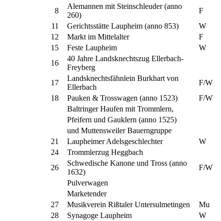
Alemannen mit Steinschleuder (anno
8
F
260)
11
Gerichtsstätte Laupheim (anno 853)
W
12
Markt im Mittelalter
F
15
Feste Laupheim
W
40 Jahre Landsknechtszug Ellerbach-
16
Freyberg
Landsknechtsfähnlein Burkhart von
17
F/W
Ellerbach
18
Pauken & Trosswagen (anno 1523)
F/W
Baltringer Haufen mit Trommlern,
Pfeifern und Gauklern (anno 1525)
und Muttensweiler Bauerngruppe
21
Laupheimer Adelsgeschlechter
W
24
Trommlerzug Heggbach
Schwedische Kanone und Tross (anno
26
F/W
1632)
Pulverwagen
Marketender
27
Musikverein Rißtaler Untersulmetingen
Mu
28
Synagoge Laupheim
W