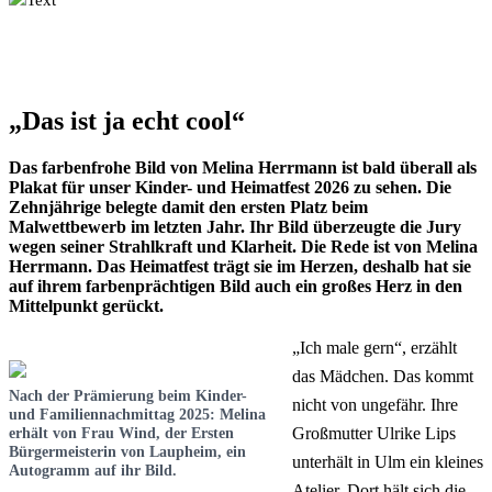
Text
„Das ist ja echt cool“
Das farbenfrohe Bild von Melina Herrmann ist bald überall als
Plakat für unser Kinder- und Heimatfest 2026 zu sehen. Die
Zehnjährige belegte damit den ersten Platz beim
Malwettbewerb im letzten Jahr. Ihr Bild überzeugte die Jury
wegen seiner Strahlkraft und Klarheit. Die Rede ist von Melina
Herrmann. Das Heimatfest trägt sie im Herzen, deshalb hat sie
auf ihrem farbenprächtigen Bild auch ein großes Herz in den
Mittelpunkt gerückt.
„Ich male gern“, erzählt
das Mädchen. Das kommt
Nach der Prämierung beim Kinder-
nicht von ungefähr. Ihre
und Familiennachmittag 2025: Melina
Großmutter Ulrike Lips
erhält von Frau Wind, der Ersten
Bürgermeisterin von Laupheim, ein
unterhält in Ulm ein kleines
Autogramm auf ihr Bild.
Atelier. Dort hält sich die