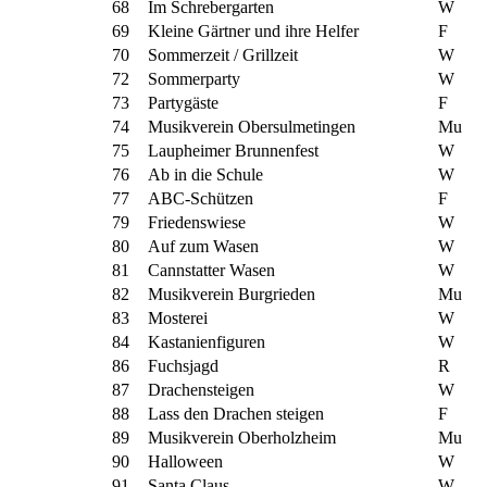
68
Im Schrebergarten
W
69
Kleine Gärtner und ihre Helfer
F
70
Sommerzeit / Grillzeit
W
72
Sommerparty
W
73
Partygäste
F
74
Musikverein Obersulmetingen
Mu
75
Laupheimer Brunnenfest
W
76
Ab in die Schule
W
77
ABC-Schützen
F
79
Friedenswiese
W
80
Auf zum Wasen
W
81
Cannstatter Wasen
W
82
Musikverein Burgrieden
Mu
83
Mosterei
W
84
Kastanienfiguren
W
86
Fuchsjagd
R
87
Drachensteigen
W
88
Lass den Drachen steigen
F
89
Musikverein Oberholzheim
Mu
90
Halloween
W
91
Santa Claus
W