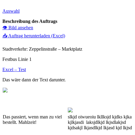
Auswahl
Beschreibung des Auftrags
👁️ Bild ansehen
📥 Auftrag herunterladen (Excel)
Stadtverkehr: Zeppelinstraße – Marktplatz
Festbus Linie 1
Excel – Test
Das wäre dann der Text darunter.
Das passiert, wenn man zu viel
slkjd oiwueoiu lkllksjd kjdks kjka
bestellt. Mahlzeit!
kjlkjasdi laksjdlkjd lkjsdlakjsd
kjdsakjl lkjasdlkjd lkjasd kjd lkjsd