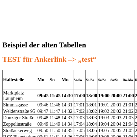
Beispiel der alten Tabellen
TEST für Ankerlink –> „test“
Haltestelle
Mo
So
Mo
Sa/So
Sa/So
Sa/So
Sa/So
Do-Mo
D
Marktplatz
09:45
11:45
14:30
17:00
18:00
19:00
20:00
21:00
Laupheim
Simmisgasse
09:46
11:46
14:31
17:01
18:01
19:01
20:01
21:01
Weldenstraße 95
09:47
11:47
14:32
17:02
18:02
19:02
20:02
21:02
Danziger Straße
09:48
11:48
14:33
17:03
18:03
19:03
20:03
21:03
Zeppelinstraße
09:49
11:49
14:34
17:04
18:04
19:04
20:04
21:04
Straßäckerweg
09:50
11:50
14:35
17:05
18:05
19:05
20:05
21:05
BSZ/Planetarium
09:51
11:51
14:36
17:06
18:06
19:06
20:06
21:06