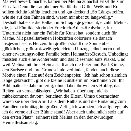
Malwettbewerb machte, kamen bei Melina zunächst Filzstifte zum
Einsatz. Denn die Laupheimer Stadtfarben Grün, Weiß und Rot
sollten richtig kräftig leuchten und gut deckend „So Längsstreifen,
wie sie auf den Fahnen sind, waren mir aber zu langweilig.“
Deshalb habe sie die Balken in Schräglage gebracht, erzählt Melina,
die, jetzt Fünftklässlerin der Friedrich-Adler-Realschule, im
Unterricht nicht nur ein Faible für Kunst hat, sondern auch für
Mathe. Mit pastellfarbenen Holzstiften colorierte sie danach
insgesamt sechs Herzen. Im größten strahlt die Sonne über
glücklichen, grün-rot-weiß gekleideten Umzugsteilnehmern und
einer erwartungsvollen Familie beim Heimatfest-Besuch. Unbedingt
mussten auch eine Achterbahn und das Riesenrad aufs Plakat. Und
weil Melina mit ihrer Heimatstadt auch die Peter und Paul-Kirche,
den Surfsee und ihre Grundschule verbindet, fanden auch diese
Motive einen Platz auf dem Zeichenpapier. „Ich hab schon ziemlich
lange gebraucht“, gibt die kleine Künstlerin im Nachhinein zu. Ihr
Bild malte sie daheim fertig, ohne dabei ihr weiteres Hobby, das
Reiten, zu vernachlässigen. „Wir haben überhaupt nichts
mitbekommen davon“, berichten die Eltern. Umso überraschter
waren sie über den Anruf aus dem Rathaus und die Einladung zum
Familiennachmittag im großen Zelt. „Ich war ziemlich aufgeregt, als
ich da vorne auf der Bühne stand! Aber auch unheimlich stolz auf
den ersten Platz“, erinnert sich Melina an den denkwürdigen
Heimatfestsamstag.