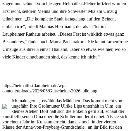
zogen und schnell vom hiesigen Heimatfest-Fieber infiziert wurden.
Erst recht, seitdem Melina und ihre Schwester Mia am Umzug
teilnehmen. „Die komplette Stadt ist tagelang auf den Beinen,
einfach irre“, urteilt Mathias Herrmann, der als IT’ler im
Laupheimer Rathaus arbeitet. „Dieses Fest ist wirklich etwas ganz
Besonderes,“ findet auch Mama Pacharakorn. Sie kennt farbenfrohe
Umzüge aus ihrer Heimat Thailand, „aber so etwas wie hier, wo so
viele Kinder eingebunden sind, das kenne ich nicht.“
https://heimatfest-laupheim.de/wp-
content/uploads/2026/05/Gutscheine-2026_alle.png
Ich male gern“, erzählt das Mädchen. Das kommt nicht von
ungefähr. Ihre Großmutter Ulrike Lips unterhält in Ulm ein
kleines Atelier. Dort hält sich die Enkelin gern auf, schaut der
kunstbeflissenen Oma über die Schulter und lernt dabei. Als sie sich
vor einem Jahr im Kunstunterricht, damals noch in der vierten
Klasse der Anna-von-Freyberg-Grundschule, an ihr Bild für den