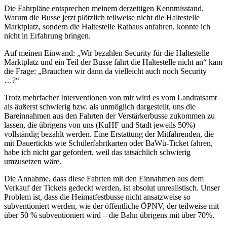
Die Fahrpläne entsprechen meinem derzeitigen Kenntnisstand.
Warum die Busse jetzt plötzlich teilweise nicht die Haltestelle
Marktplatz, sondern die Haltestelle Rathaus anfahren, konnte ich
nicht in Erfahrung bringen.
Auf meinen Einwand: „Wir bezahlen Security für die Haltestelle
Marktplatz und ein Teil der Busse fährt die Haltestelle nicht an“ kam
die Frage: „Brauchen wir dann da vielleicht auch noch Security
…?“
Trotz mehrfacher Interventionen von mir wird es vom Landratsamt
als äußerst schwierig bzw. als unmöglich dargestellt, uns die
Bareinnahmen aus den Fahrten der Verstärkerbusse zukommen zu
lassen, die übrigens von uns (KuHF und Stadt jeweils 50%)
vollständig bezahlt werden. Eine Erstattung der Mitfahrenden, die
mit Dauertickts wie Schülerfahrtkarten oder BaWü-Ticket fahren,
habe ich nicht gar gefordert, weil das tatsächlich schwierig
umzusetzen wäre.
Die Annahme, dass diese Fahrten mit den Einnahmen aus dem
Verkauf der Tickets gedeckt werden, ist absolut unrealistisch. Unser
Problem ist, dass die Heimatfestbusse nicht ansatzweise so
subventioniert werden, wie der öffentliche ÖPNV, der teilweise mit
über 50 % subventioniert wird – die Bahn übrigens mit über 70%.