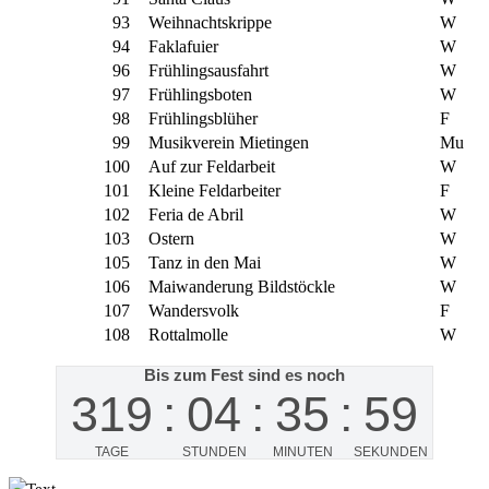
93
Weihnachtskrippe
W
94
Faklafuier
W
96
Frühlingsausfahrt
W
97
Frühlingsboten
W
98
Frühlingsblüher
F
99
Musikverein Mietingen
Mu
100
Auf zur Feldarbeit
W
101
Kleine Feldarbeiter
F
102
Feria de Abril
W
103
Ostern
W
105
Tanz in den Mai
W
106
Maiwanderung Bildstöckle
W
107
Wandersvolk
F
108
Rottalmolle
W