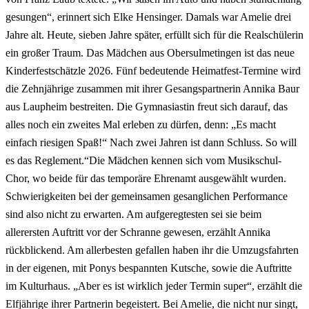
gesungen“, erinnert sich Elke Hensinger. Damals war Amelie drei
Jahre alt. Heute, sieben Jahre später, erfüllt sich für die Realschülerin
ein großer Traum. Das Mädchen aus Obersulmetingen ist das neue
Kinderfestschätzle 2026. Fünf bedeutende Heimatfest-Termine wird
die Zehnjährige zusammen mit ihrer Gesangspartnerin Annika Baur
aus Laupheim bestreiten. Die Gymnasiastin freut sich darauf, das
alles noch ein zweites Mal erleben zu dürfen, denn: „Es macht
einfach riesigen Spaß!“ Nach zwei Jahren ist dann Schluss. So will
es das Reglement.“Die Mädchen kennen sich vom Musikschul-
Chor, wo beide für das temporäre Ehrenamt ausgewählt wurden.
Schwierigkeiten bei der gemeinsamen gesanglichen Performance
sind also nicht zu erwarten. Am aufgeregtesten sei sie beim
allerersten Auftritt vor der Schranne gewesen, erzählt Annika
rückblickend. Am allerbesten gefallen haben ihr die Umzugsfahrten
in der eigenen, mit Ponys bespannten Kutsche, sowie die Auftritte
im Kulturhaus. „Aber es ist wirklich jeder Termin super“, erzählt die
Elfjährige ihrer Partnerin begeistert. Bei Amelie, die nicht nur singt,